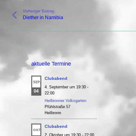
Vorheriger Beitrag
Diether in Namibia
aktuelle Termine
Clubabend
SEP.
4. September um 19:30
-
04
22:00
Heilbronner Volksgarten
Pfühlstraße 57
Heilbronn
Clubabend
OKT.
2. Oktober um 19:30
-
22:00