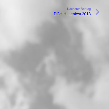
Nächster Beitrag
DGH Hüttenfest 2018