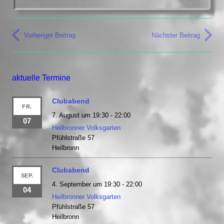
Vorheriger Beitrag
Nächster Beitrag
aktuelle Termine
Clubabend
FR.
7. August um 19:30
-
22:00
07
Heilbronner Volksgarten
Pfühlstraße 57
Heilbronn
Clubabend
SEP.
4. September um 19:30
-
22:00
04
Heilbronner Volksgarten
Pfühlstraße 57
Heilbronn