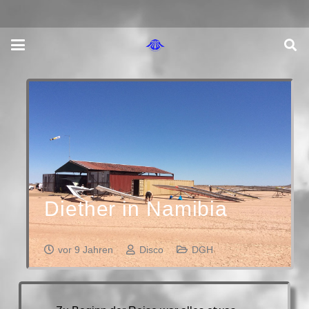
Diether in Namibia
vor 9 Jahren
Disco
DGH