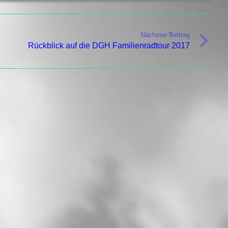
Nächster Beitrag
Rückblick auf die DGH Familienradtour 2017