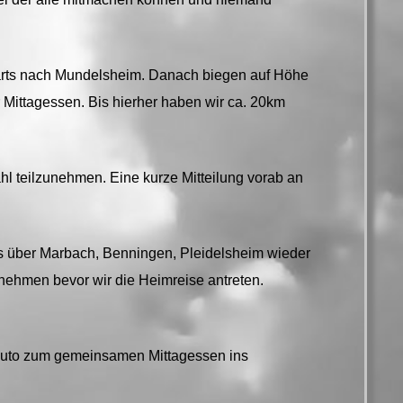
ärts nach Mundelsheim. Danach biegen auf Höhe
 Mittagessen. Bis hierher haben wir ca. 20km
l teilzunehmen. Eine kurze Mitteilung vorab an
 über Marbach, Benningen, Pleidelsheim wieder
nehmen bevor wir die Heimreise antreten.
m Auto zum gemeinsamen Mittagessen ins