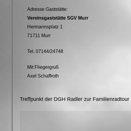
Adresse Gaststätte:
Vereinsgaststätte SGV Murr
Hermannsplatz 1
71711 Murr
Tel. 07144/24748
Mit Fliegergruß
Axel Schaffroth
Treffpunkt der DGH Radler zur Familienradtour