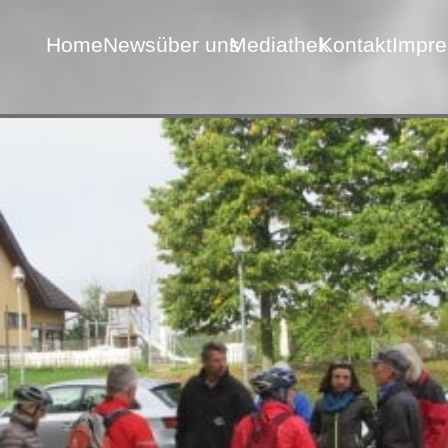
Home
News
über uns
Mediathek
Kontakt
Impr