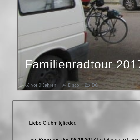
Familienradtour 201
vor 9 Jahren
Disco
DGH
Liebe Clubmitglieder,
am
Sonntag
, den
08.10.2017
findet unsere Famil