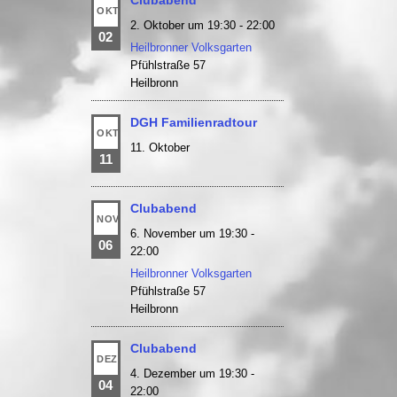
OKT.
2. Oktober um 19:30
-
22:00
02
Heilbronner Volksgarten
Pfühlstraße 57
Heilbronn
DGH Familienradtour
OKT.
11. Oktober
11
Clubabend
NOV.
6. November um 19:30
-
06
22:00
Heilbronner Volksgarten
Pfühlstraße 57
Heilbronn
Clubabend
DEZ.
4. Dezember um 19:30
-
04
22:00