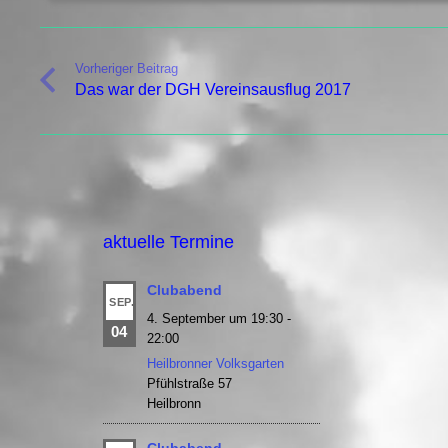
Vorheriger Beitrag
Das war der DGH Vereinsausflug 2017
aktuelle Termine
Clubabend
SEP.
4. September um 19:30
-
04
22:00
Heilbronner Volksgarten
Pfühlstraße 57
Heilbronn
Clubabend