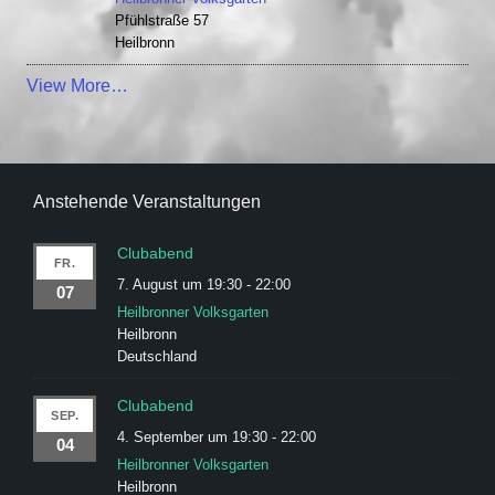
Pfühlstraße 57
Heilbronn
View More…
Anstehende Veranstaltungen
Clubabend
FR.
7. August um 19:30
-
22:00
07
Heilbronner Volksgarten
Heilbronn
Deutschland
Clubabend
SEP.
4. September um 19:30
-
22:00
04
Heilbronner Volksgarten
Heilbronn