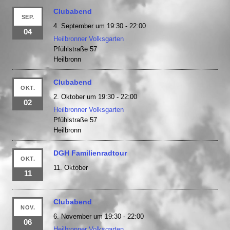
Clubabend
SEP.
4. September um 19:30
-
22:00
04
Heilbronner Volksgarten
Pfühlstraße 57
Heilbronn
Clubabend
OKT.
2. Oktober um 19:30
-
22:00
02
Heilbronner Volksgarten
Pfühlstraße 57
Heilbronn
DGH Familienradtour
OKT.
11. Oktober
11
Clubabend
NOV.
6. November um 19:30
-
22:00
06
Heilbronner Volksgarten