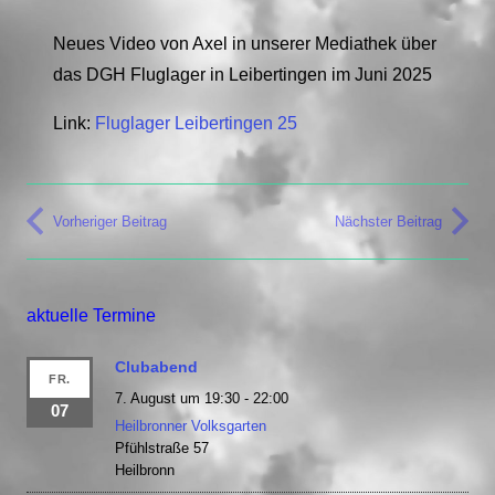
Neues Video von Axel in unserer Mediathek über
das DGH Fluglager in Leibertingen im Juni 2025
Link:
Fluglager Leibertingen 25
Vorheriger Beitrag
Nächster Beitrag
aktuelle Termine
Clubabend
FR.
7. August um 19:30
-
22:00
07
Heilbronner Volksgarten
Pfühlstraße 57
Heilbronn