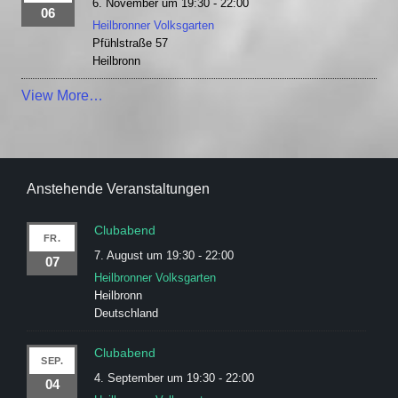
6. November um 19:30
-
22:00
06
Heilbronner Volksgarten
Pfühlstraße 57
Heilbronn
View More…
Anstehende Veranstaltungen
Clubabend
FR.
7. August um 19:30
-
22:00
07
Heilbronner Volksgarten
Heilbronn
Deutschland
Clubabend
SEP.
4. September um 19:30
-
22:00
04