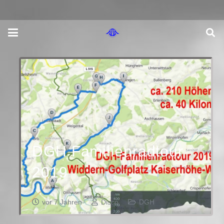
DGH Familienradtour
2019
vor 7 Jahren
Disco
DGH