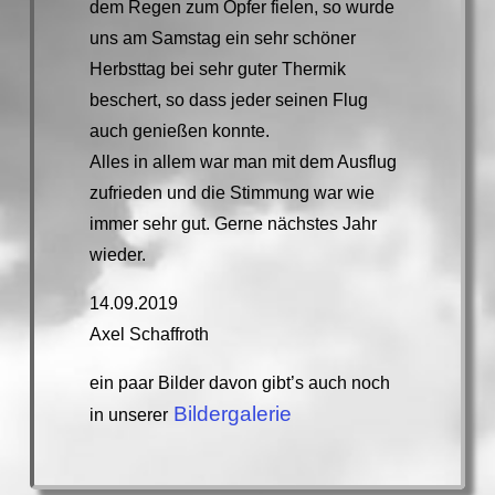
dem Regen zum Opfer fielen, so wurde
uns am Samstag ein sehr schöner
Herbsttag bei sehr guter Thermik
beschert, so dass jeder seinen Flug
auch genießen konnte.
Alles in allem war man mit dem Ausflug
zufrieden und die Stimmung war wie
immer sehr gut. Gerne nächstes Jahr
wieder.
14.09.2019
Axel Schaffroth
ein paar Bilder davon gibt’s auch noch
Bildergalerie
in unserer