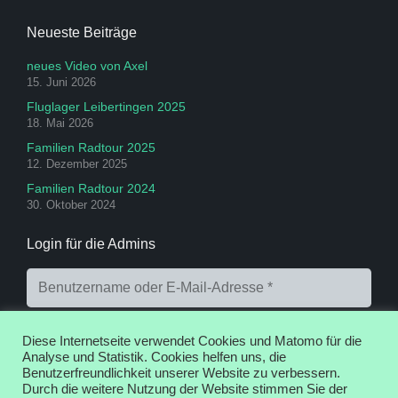
Neueste Beiträge
neues Video von Axel
15. Juni 2026
Fluglager Leibertingen 2025
18. Mai 2026
Familien Radtour 2025
12. Dezember 2025
Familien Radtour 2024
30. Oktober 2024
Login für die Admins
Diese Internetseite verwendet Cookies und Matomo für die
Analyse und Statistik. Cookies helfen uns, die
Benutzerfreundlichkeit unserer Website zu verbessern.
Durch die weitere Nutzung der Website stimmen Sie der
Anmelden
Registrieren
Passwort vergessen?