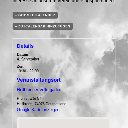
Interesse an unserem Verein und Flugsport haben.
+ GOOGLE KALENDER
+ ZU ICALENDAR HINZUFÜGEN
Details
Datum:
4. September
Zeit:
19:30 - 22:00
Veranstaltungsort
Heilbronner Volksgarten
Pfühlstraße 57
Heilbronn
,
74076
Deutschland
Google Karte anzeigen