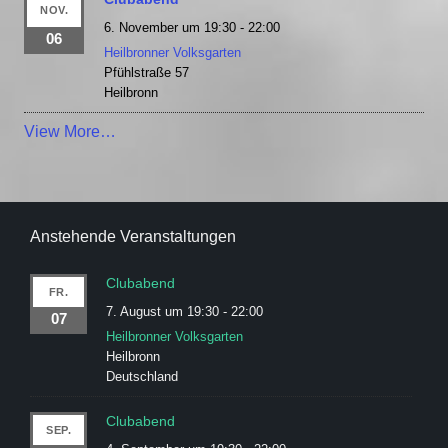
NOV.
6. November um 19:30
-
22:00
06
Heilbronner Volksgarten
Pfühlstraße 57
Heilbronn
View More…
Anstehende Veranstaltungen
Clubabend
FR.
7. August um 19:30
-
22:00
07
Heilbronner Volksgarten
Heilbronn
Deutschland
Clubabend
SEP.