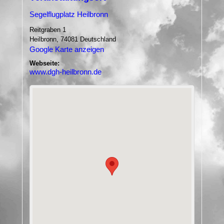
Segelflugplatz Heilbronn
Reitgraben 1
Heilbronn
,
74081
Deutschland
Google Karte anzeigen
Webseite:
www.dgh-heilbronn.de