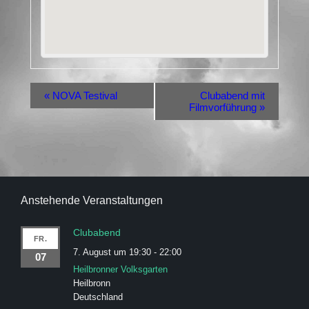
«
NOVA Testival
Clubabend mit
Filmvorführung
»
Anstehende Veranstaltungen
Clubabend
FR.
7. August um 19:30
-
22:00
07
Heilbronner Volksgarten
Heilbronn
Deutschland