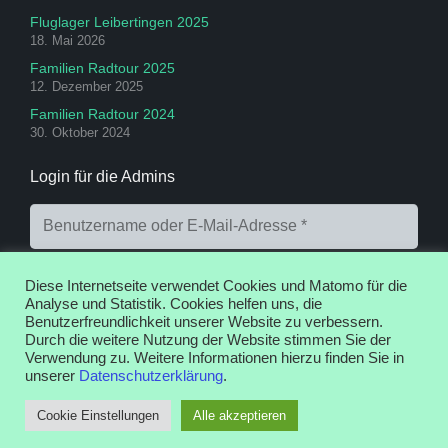
Fluglager Leibertingen 2025
18. Mai 2026
Familien Radtour 2025
12. Dezember 2025
Familien Radtour 2024
30. Oktober 2024
Login für die Admins
Diese Internetseite verwendet Cookies und Matomo für die
Analyse und Statistik. Cookies helfen uns, die
Benutzerfreundlichkeit unserer Website zu verbessern.
Durch die weitere Nutzung der Website stimmen Sie der
Anmelden
Registrieren
Passwort vergessen?
Verwendung zu. Weitere Informationen hierzu finden Sie in
unserer
Datenschutzerklärung
.
Cookie Einstellungen
Alle akzeptieren
Web Design by Disco© 2016 – 2026