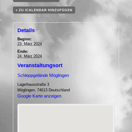
+ ZU ICALENDAR HINZUFÜGEN
Details
Beginn:
23. März 2024
Ende:
24. März 2024
Veranstaltungsort
Schleppgelände Möglingen
Lagerhausstraße 3
Möglingen
,
74613
Deutschland
Google Karte anzeigen