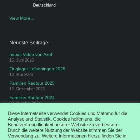
Deutschland
View More…
Neueste Beiträge
neues Video von Axel
15. Juni 2026
Fluglager Leibertingen 2025
18. Mai 2026
Familien Radtour 2025
12. Dezember 2025
Familien Radtour 2024
30. Oktober 2024
Diese Internetseite verwendet Cookies und Matomo für die
Login für die Admins
Analyse und Statistik. Cookies helfen uns, die
Benutzerfreundlichkeit unserer Website zu verbessern.
Durch die weitere Nutzung der Website stimmen Sie der
Verwendung zu. Weitere Informationen hierzu finden Sie in