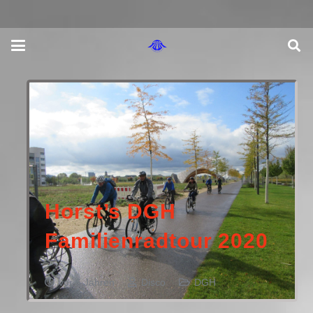
Horst’s DGH
Familienradtour 2020
vor 6 Jahren
Disco
DGH