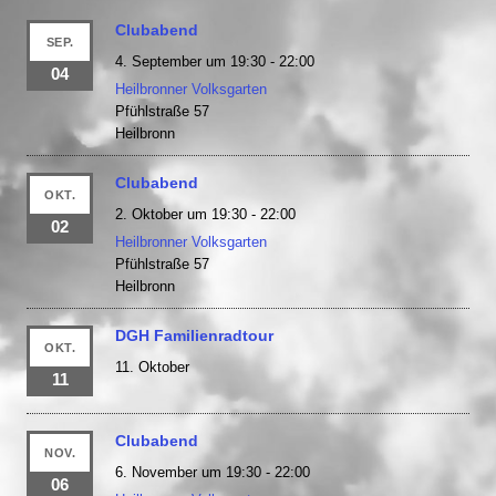
Clubabend
SEP.
4. September um 19:30
-
22:00
04
Heilbronner Volksgarten
Pfühlstraße 57
Heilbronn
Clubabend
OKT.
2. Oktober um 19:30
-
22:00
02
Heilbronner Volksgarten
Pfühlstraße 57
Heilbronn
DGH Familienradtour
OKT.
11. Oktober
11
Clubabend
NOV.
6. November um 19:30
-
22:00
06