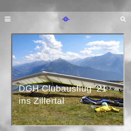
DGH Clubausflug ’21
ins Zillertal
vor 5 Jahren
Disco
DGH