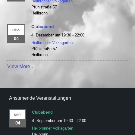
Heilbronner Volksgarten
Pfühlstraße 57
Heilbronn
Clubabend
DEZ.
4. Dezember um 19:30
-
22:00
04
Heilbronner Volksgarten
Pfühlstraße 57
Heilbronn
View More…
Anstehende Veranstaltungen
Clubabend
SEP.
4. September um 19:30
-
22:00
04
Heilbronner Volksgarten
Heilbronn