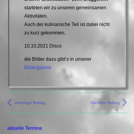
starteten wir zu unseren gemeinsamen
Aktivitäten.
Auch der kulinarische Teil ist dabei nicht
zu kurz gekommen.
10.10.2021 Disco
die Bilder dazu gibt’s in unserer
Bildergalerie
Vorheriger Beitrag
Nächster Beitrag
aktuelle Termine