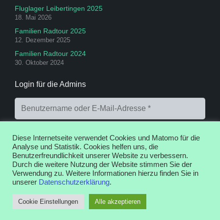
Fluglager Leibertingen 2025
18. Mai 2026
Familien Radtour 2025
12. Dezember 2025
Familien Radtour 2024
30. Oktober 2024
Login für die Admins
Diese Internetseite verwendet Cookies und Matomo für die
Analyse und Statistik. Cookies helfen uns, die
Benutzerfreundlichkeit unserer Website zu verbessern.
Durch die weitere Nutzung der Website stimmen Sie der
Anmelden
Registrieren
Passwort vergessen?
Verwendung zu. Weitere Informationen hierzu finden Sie in
unserer
Datenschutzerklärung
.
Cookie Einstellungen
Alle akzeptieren
Web Design by Disco© 2016 – 2026