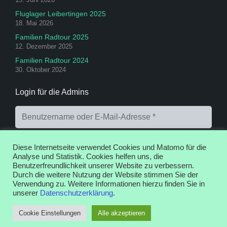
Fluglager Leibertingen 2025
18. Mai 2026
Familien Radtour 2025
12. Dezember 2025
Familien Radtour 2024
30. Oktober 2024
Login für die Admins
Diese Internetseite verwendet Cookies und Matomo für die
Analyse und Statistik. Cookies helfen uns, die
Benutzerfreundlichkeit unserer Website zu verbessern.
Durch die weitere Nutzung der Website stimmen Sie der
Anmelden
Registrieren
Passwort vergessen?
Verwendung zu. Weitere Informationen hierzu finden Sie in
unserer
Datenschutzerklärung
.
Cookie Einstellungen
Alle akzeptieren
Web Design by Disco© 2016 – 2026